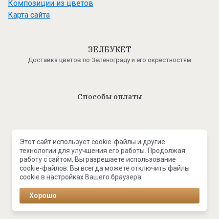
Композиции из цветов
Карта сайта
ЗЕЛБУКЕТ
Доставка цветов по Зеленограду и его окрестностям
Способы оплаты
Этот сайт использует cookie-файлы и другие
© 2017-2026 Zelbuket.ru
технологии для улучшения его работы. Продолжая
Политика конфиденциальности
работу с сайтом, Вы разрешаете использование
cookie-файлов. Вы всегда можете отключить файлы
cookie в настройках Вашего браузера.
Карта сайта
Хорошо
Создать сайт
в Мегагрупп.ру