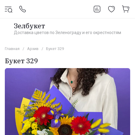
Зелбукет
Доставка цветов по Зеленограду и его окрестностям
Главная
/
Архив
/
Букет 329
Букет 329