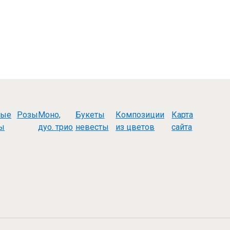
ные
Розы
Моно,
Букеты
Композиции
Карта
ы
дуо. трио
невесты
из цветов
сайта