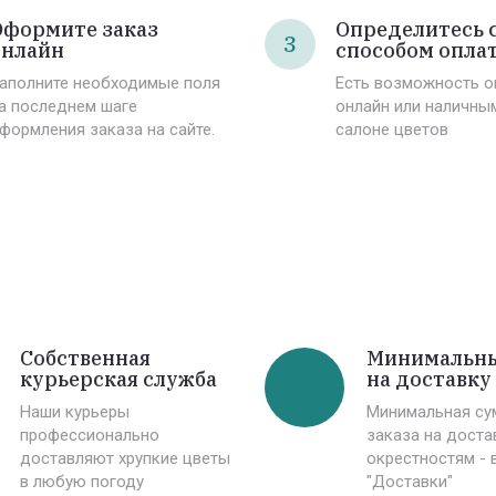
Оформите заказ
Определитесь 
3
онлайн
способом опла
аполните необходимые поля
Есть возможность о
а последнем шаге
онлайн или наличны
формления заказа на сайте.
салоне цветов
Собственная
Минимальны
курьерская служба
на доставку 
Наши курьеры
Минимальная су
профессионально
заказа на доста
доставляют хрупкие цветы
окрестностям - 
в любую погоду
"Доставки"