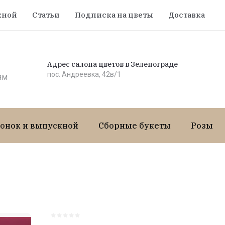
кной
Статьи
Подписка на цветы
Доставка
О
Адрес салона цветов в Зеленограде
пос. Андреевка, 42в/1
ям
онок и выпускной
Сборные букеты
Розы